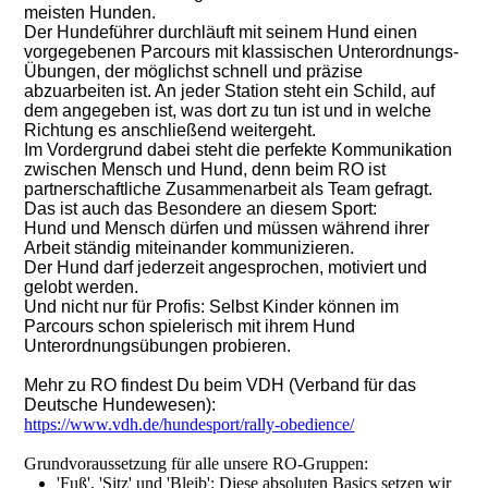
meisten Hunden.
Der Hundeführer durchläuft mit seinem Hund einen
vorgegebenen Parcours mit klassischen Unterordnungs-
Übungen, der möglichst schnell und präzise
abzuarbeiten ist. An jeder Station steht ein Schild, auf
dem angegeben ist, was dort zu tun ist und in welche
Richtung es anschließend weitergeht.
Im Vordergrund dabei steht die perfekte Kommunikation
zwischen Mensch und Hund, denn beim RO ist
partnerschaftliche Zusammenarbeit als Team gefragt.
Das ist auch das Besondere an diesem Sport:
Hund und Mensch dürfen und müssen während ihrer
Arbeit ständig miteinander kommunizieren.
Der Hund darf jederzeit angesprochen, motiviert und
gelobt werden.
Und nicht nur für Profis: Selbst Kinder können im
Parcours schon spielerisch mit ihrem Hund
Unterordnungsübungen probieren.
Mehr zu RO findest Du beim VDH (Verband für das
Deutsche Hundewesen):
https://www.vdh.de/hundesport/rally-obedience/
Grundvoraussetzung für alle unsere RO-Gruppen:
'Fuß', 'Sitz' und 'Bleib': Diese absoluten Basics setzen wir